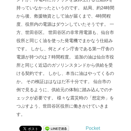
持っていなかったというのです。
結局、約24時間
から後、救援物資として油が届くまで、4時間程
度、役所内の電源はダウンしていたそうです。
一
方、世田谷区。
世田谷区の非常用電源も、仙台市
役所と同じく油を使った発電機でまかなう仕組み
です。
しかし、何とメイン庁舎である第一庁舎の
電源が持つのは７時間程度。
追加の油は仙台市役
所と同じく近辺のガソリンスタンドから供給を受
ける契約です。
しかし、本当に油はやってくるの
か。
その検証ははなはだ不十分です。
仙台市の
例で見るように、供給元の体制に踏み込んでのチ
ェックが必要です。
様々な震災時の「想定外」を
つぶすよう、世田谷区役所に働きかけていきま
す。
Pocket