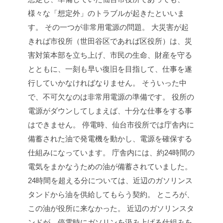
様々な「想定外」のトラブルが起きたといいま
す。
その一つが非常用電源の問題。
大災害が起
きれば市役所（世田谷区であれば区役所）は、災
害対策本部を立ち上げ、市民の生命、財産を守る
とともに、一刻も早い復旧を目指して、仕事を遂
行していかなければなりません。
そういった中
で、不可欠なのは非常用電源の準備です。
役所の
電源がダウンしてしまえば、十分な仕事をする事
はできません。
停電時、仙台市役所では庁舎内に
備蓄された油で発電機を動かし、電源を確保する
仕組みになっています。
庁舎内には、約24時間の
電気をまかなうための油が備蓄されていました。
24時間を超える分については、近辺のガソリンス
タンドから油を供給してもらう契約。
ところが、
この油が役所に来なかった。
近辺のガソリンスタ
ンドが、停電時にガソリンを汲み上げる仕組みを