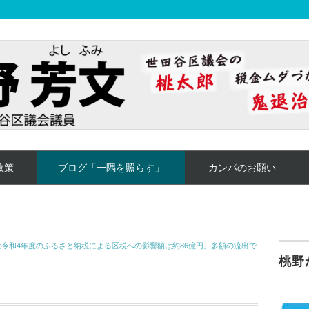
政策
ブログ「一隅を照らす」
カンパのお願い
令和4年度のふるさと納税による区税への影響額は約86億円。多額の流出で
桃野