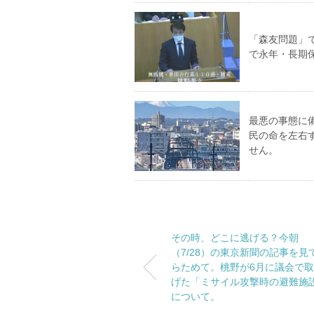
「森友問題」
で永年・長期
最悪の事態に
民の命を左右
せん。
その時、どこに逃げる？今朝
（7/28）の東京新聞の記事を見
らためて。桃野が6月に議会で
げた「ミサイル攻撃時の避難施
について。