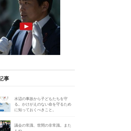
記事
水辺の事故から子どもたちを守
る。かけがえのない命を守るため
に知っておくべきこと。
議会の常識、世間の非常識。また
もや。