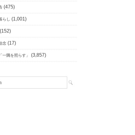
(475)
告
(1,001)
暮らし
(152)
(17)
信念
(3,857)
「一隅を照らす」