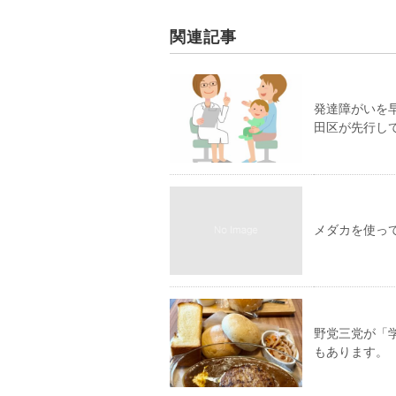
関連記事
発達障がいを
田区が先行し
メダカを使っ
野党三党が「
もあります。