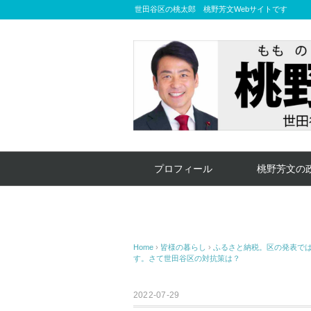
世田谷区の桃太郎 桃野芳文Webサイトです
プロフィール
桃野芳文の
Home
›
皆様の暮らし
›
ふるさと納税。区の発表では
す。さて世田谷区の対抗策は？
2022-07-29