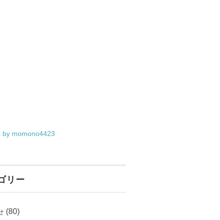
s by momono4423
ゴリー
(80)
せ