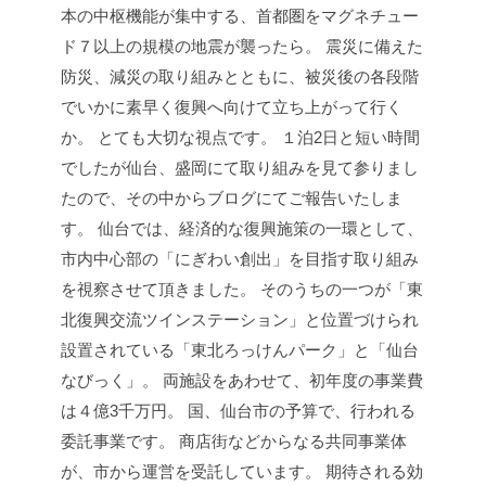
本の中枢機能が集中する、首都圏をマグネチュー
ド７以上の規模の地震が襲ったら。
震災に備えた
防災、減災の取り組みとともに、被災後の各段階
でいかに素早く復興へ向けて立ち上がって行く
か。
とても大切な視点です。
１泊2日と短い時間
でしたが仙台、盛岡にて取り組みを見て参りまし
たので、その中からブログにてご報告いたしま
す。
仙台では、経済的な復興施策の一環として、
市内中心部の「にぎわい創出」を目指す取り組み
を視察させて頂きました。
そのうちの一つが「東
北復興交流ツインステーション」と位置づけられ
設置されている「東北ろっけんパーク」と「仙台
なびっく」。
両施設をあわせて、初年度の事業費
は４億3千万円。
国、仙台市の予算で、行われる
委託事業です。
商店街などからなる共同事業体
が、市から運営を受託しています。
期待される効