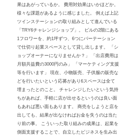
果はあがっているか。
費用対効果はいかほどか。
様々な課題があるように感じました。
例えば上記
ツインステーションの取り組みとして進んでいる
「TRY6チャレンジショップ」。
ビルの2階にある
1フロワーを、約1坪ずつ、6つにパーテーション
で仕切り起業スペースとして貸し出します。
「シ
ョップオーナーになりませんか？」
「出店費用は
月額共益費の3000円のみ」
「マーケティング支援
等を行います」
現在、小物販売、子供服の販売な
どを行いたいという応募があり6スペースは全て
埋まったとのこと。
チャレンジしたいという気持
ちがあれば、手軽に店が出せるというのは良い面
もあれば悪い面もあります。
商売をしようと店を
出しても、結果が出なければお金を失うのは当た
り前の事。
こういった取り組みの成果は、起業を
側面支援することで、自立したビジネスを生み出