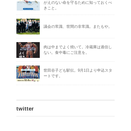
がえのない命を守るために知っておくべ
きこと。
議会の常識、世間の非常識。またもや。
肉は中までよく焼いて。冷蔵庫は過信し
ない。食中毒にご注意を。
世田谷子ども駅伝。9月1日より申込スタ
ートです。
twitter