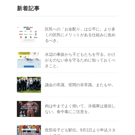
新着記事
区民への「お金配り」は公平に。より多
くの区民にメリットがある仕組みに改め
るべき。
水辺の事故から子どもたちを守る。かけ
がえのない命を守るために知っておくべ
きこと。
議会の常識、世間の非常識。またもや。
肉は中までよく焼いて。冷蔵庫は過信し
ない。食中毒にご注意を。
世田谷子ども駅伝。9月1日より申込スタ