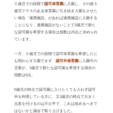
０歳児での段階で
認可保育園
に入園し、その後３
歳児クラスのある保育園に引き続き入園をさせた
い場合「連携施設」があれば連携施設に入園する
ことになり、
連携施設がないことで
3
歳児で新た
な認可園を希望する場合は指数は
20
点と決められ
ています。
一方、０歳児での段階で認可保育園を希望したに
も関わらず入園できず、
認可外保育園
に入園中の
児童
が、
3
歳児で新たな認可園を希望する場合の
指数は
6
点。
0
歳児の時点で認可園に入りたくても入れず認可
外を利用している方に、又
3
歳児の時点で大きく
点差を付けるのは不公平で、
これは改めるべきで
はないかと議会で取り上げました。