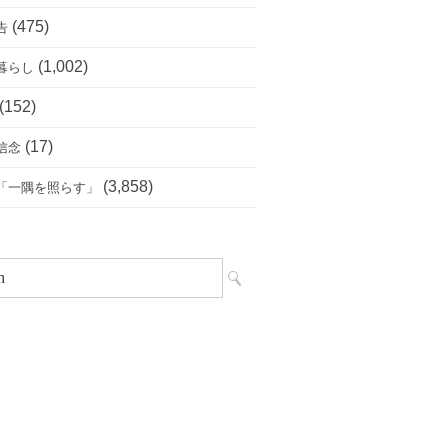
(475)
告
(1,002)
暮らし
(152)
(17)
信念
(3,858)
「一隅を照らす」