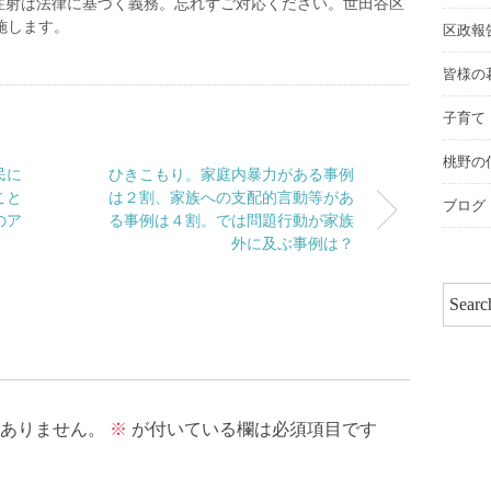
注射は法律に基づく義務。忘れずご対応ください。世田谷区
施します。
区政報
皆様の
子育て
桃野の
民に
ひきこもり。家庭内暴力がある事例
こと
は２割、家族への支配的言動等があ
ブログ
のア
る事例は４割。では問題行動が家族
外に及ぶ事例は？
ありません。
※
が付いている欄は必須項目です