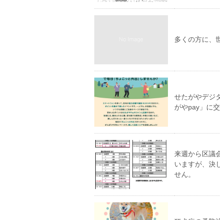
多くの方に、
せたがやデジ
がやpay」に
来週から区議
いますが、決
せん。