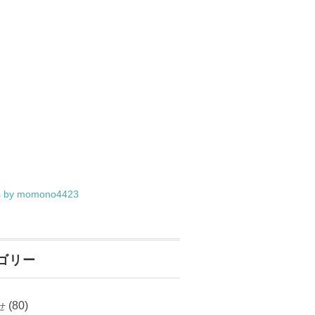
s by momono4423
ゴリー
(80)
せ