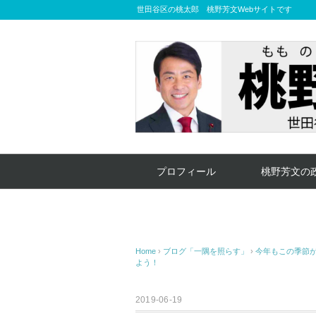
世田谷区の桃太郎 桃野芳文Webサイトです
プロフィール
桃野芳文の
Home
›
ブログ「一隅を照らす」
›
今年もこの季節
よう！
2019-06-19