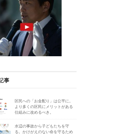
記事
区民への「お金配り」は公平に。
より多くの区民にメリットがある
仕組みに改めるべき。
水辺の事故から子どもたちを守
る。かけがえのない命を守るため