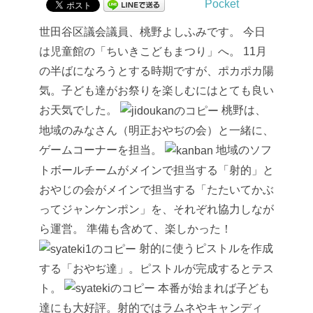
Pocket
世田谷区議会議員、桃野よしふみです。
今日
は児童館の「ちいきこどもまつり」へ。
11月
の半ばになろうとする時期ですが、ポカポカ陽
気。子ども達がお祭りを楽しむにはとても良い
お天気でした。
桃野は、
地域のみなさん（明正おやぢの会）と一緒に、
ゲームコーナーを担当。
地域のソフ
トボールチームがメインで担当する「射的」と
おやじの会がメインで担当する「たたいてかぶ
ってジャンケンポン」を、それぞれ協力しなが
ら運営。
準備も含めて、楽しかった！
射的に使うピストルを作成
する「おやぢ達」。ピストルが完成するとテス
ト。
本番が始まれば子ども
達にも大好評。射的ではラムネやキャンディ