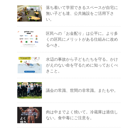
落ち着いて学習できるスペースが自宅に
無い子ども達、公共施設をご活用下さ
い。
区民への「お金配り」は公平に。より多
くの区民にメリットがある仕組みに改め
るべき。
水辺の事故から子どもたちを守る。かけ
がえのない命を守るために知っておくべ
きこと。
議会の常識、世間の非常識。またもや。
肉は中までよく焼いて。冷蔵庫は過信し
ない。食中毒にご注意を。