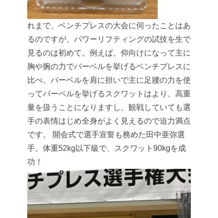
れまで、ベンチプレスの大会に伺ったことはあ
るのですが、パワーリフティングの試技を生で
見るのは初めて。例えば、仰向けになって主に
胸や腕の力でバーベルを挙げるベンチプレスに
比べ、バーベルを肩に担いで主に足腰の力を使
ってバーベルを挙げるスクワットはより、高重
量を扱うことになりますし、観戦していても選
手の表情はじめ全身がよく見えるので迫力満点
です。
開会式で選手宣誓も務めた田中亜弥選
手。体重52kg以下級で、スクワット90kgを成
功！