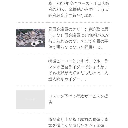
為。2017年度のワースト１は大阪
府の20人。危機感からでしょう大
阪府教育庁で新たな試み。
元国会議員のグリーン券詐取に思
う。なぜ国会議員にJR無料パスが
与えられるのか。そして今回の事
件で明らかになった問題とは。
特撮ヒーローといえば、ウルトラ
マンや仮面ライダーでしょうか。
でも桃野が大好きだったのは「人
造人間キカイダー」。
コストを下げて行政サービスを提
供
街が盛り上がる！駅前の胸像は森
繁久彌さんが演じたテヴィエ像。