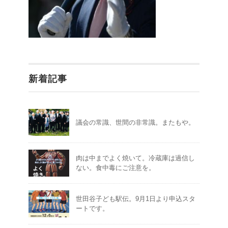
新着記事
議会の常識、世間の非常識。またもや。
肉は中までよく焼いて。冷蔵庫は過信し
ない。食中毒にご注意を。
世田谷子ども駅伝。9月1日より申込スタ
ートです。