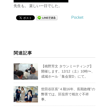
先生も。
楽しい一日でした。
Pocket
関連記事
【桃野芳文 タウンミーティング】
開催します。12/12（土）10時〜、
成城ホール「集会室D」にて。
世田谷区長”４期16年、長期政権”の
弊害では。区役所で相次ぐ不祥
事。