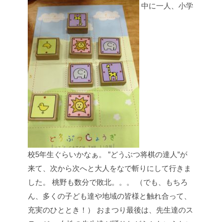
中に一人、小学
校5年生ぐらいかなぁ。
”どうぶつ将棋の達人”が
来て、次から次へと大人をなで斬りにして行きま
した。
桃野も数分で敗北。。。
（でも、もちろ
ん、多くの子ども達や地域の皆様と触れ合って、
充実のひととき！）
おまつり最後は、先生達のス