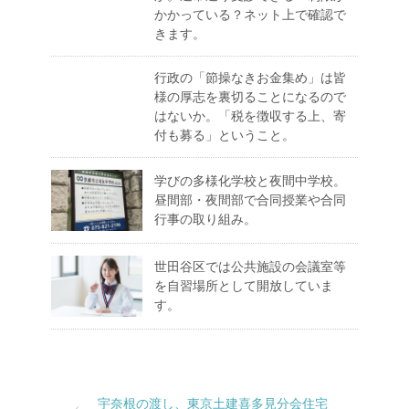
かかっている？ネット上で確認で
きます。
行政の「節操なきお金集め」は皆
様の厚志を裏切ることになるので
はないか。「税を徴収する上、寄
付も募る」ということ。
学びの多様化学校と夜間中学校。
昼間部・夜間部で合同授業や合同
行事の取り組み。
世田谷区では公共施設の会議室等
を自習場所として開放していま
す。
宇奈根の渡し、東京土建喜多見分会住宅