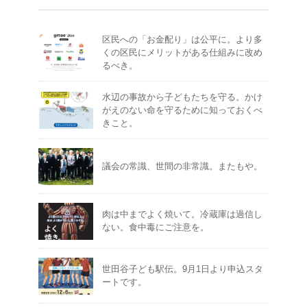
区民への「お金配り」は公平に。より多
くの区民にメリットがある仕組みに改め
るべき。
水辺の事故から子どもたちを守る。かけ
がえのない命を守るために知っておくべ
きこと。
議会の常識、世間の非常識。またもや。
肉は中までよく焼いて。冷蔵庫は過信し
ない。食中毒にご注意を。
世田谷子ども駅伝。9月1日より申込スタ
ートです。