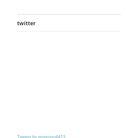
twitter
Tweets by momono4423