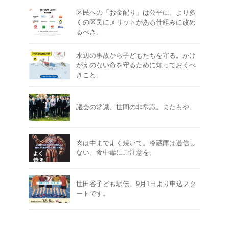
区民への「お金配り」は公平に。より多
くの区民にメリットがある仕組みに改め
るべき。
水辺の事故から子どもたちを守る。かけ
がえのない命を守るために知っておくべ
きこと。
議会の常識、世間の非常識。またもや。
肉は中までよく焼いて。冷蔵庫は過信し
ない。食中毒にご注意を。
世田谷子ども駅伝。9月1日より申込スタ
ートです。