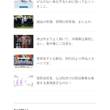
がえのない命を守るために知っておくべ
きこと。
議会の常識、世間の非常識。またもや。
肉は中までよく焼いて。冷蔵庫は過信し
ない。食中毒にご注意を。
世田谷子ども駅伝。9月1日より申込スタ
ートです。
世田谷区長、なぜ区内での民泊事業を推
進する条例改正なのか！