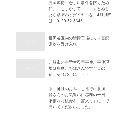
児童虐待、悲しい事件を防ぐため
に。「もしかして・・・」と感じ
たら躊躇わずダイヤルを。4月以降
は「0120-52-8343」
世田谷区内の清掃工場にて災害廃
棄物を受け入れ
川崎市の中学生殺害事件。事件現
場は多摩川をはさんですぐ目の
前。それゆえに・・・
氷川神社のおみこし巡行に参加。
皆さんのお気遣いに感謝の一日。
不慣れな桃野を「宮入り」にまで
導いてくださいました。