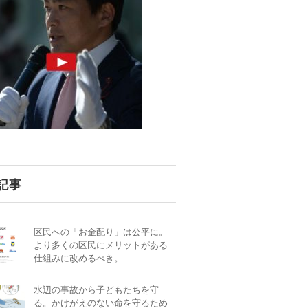
記事
区民への「お金配り」は公平に。
より多くの区民にメリットがある
仕組みに改めるべき。
水辺の事故から子どもたちを守
る。かけがえのない命を守るため