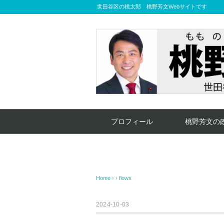
世田谷区の桃太郎 桃野芳文Webサイトです
プロフィール
桃野芳文の
Home
› ›
flows
2024-10-03