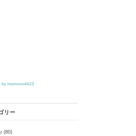
s by momono4423
ゴリー
(80)
せ