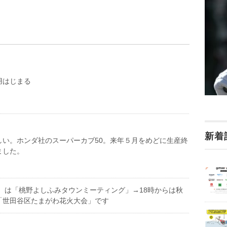
用はじまる
新着
しい。ホンダ社のスーパーカブ50。来年５月をめどに生産終
ました。
土）は「桃野よしふみタウンミーティング」→18時からは秋
「世田谷区たまがわ花火大会」です