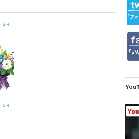
cket
Yo
cket