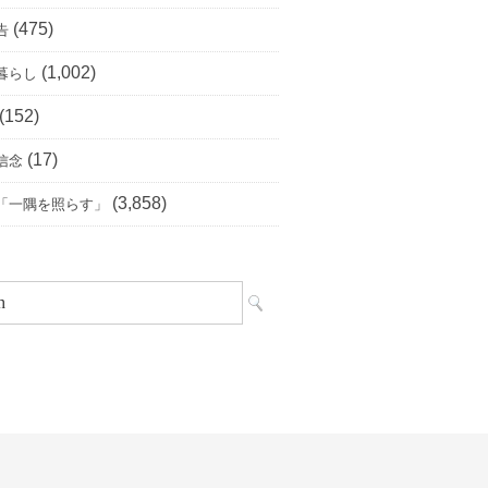
(475)
告
(1,002)
暮らし
(152)
(17)
信念
(3,858)
「一隅を照らす」