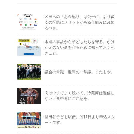
区民への「お金配り」は公平に。より多
くの区民にメリットがある仕組みに改め
るべき。
水辺の事故から子どもたちを守る。かけ
がえのない命を守るために知っておくべ
きこと。
議会の常識、世間の非常識。またもや。
肉は中までよく焼いて。冷蔵庫は過信し
ない。食中毒にご注意を。
世田谷子ども駅伝。9月1日より申込スタ
ートです。