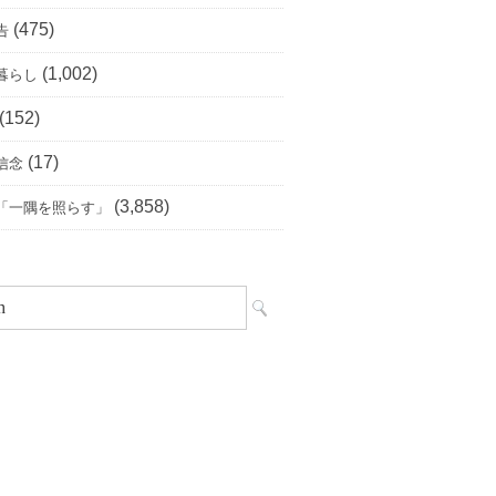
(475)
告
(1,002)
暮らし
(152)
(17)
信念
(3,858)
「一隅を照らす」