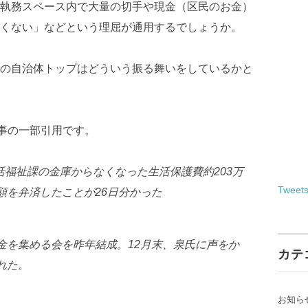
執務スペース内で大量の切手や現金（区民のお金）
くない」などという理屈が通用するでしょうか。
の自治体トップはどういう振る舞いをしているかと
記事の一部引用です。
生活福祉課の金庫からなくなった生活保護費約203万
Tweet
額を弁済したことが26日分かった
金を集める会を昨年結成。12月末、泉氏に声をか
カテ
れた。
お知ら