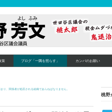
政策
ブログ「一隅を照らす」
カンパのお願い
捕まり、関係者が処罰される組織であらねばなりません。
桃野