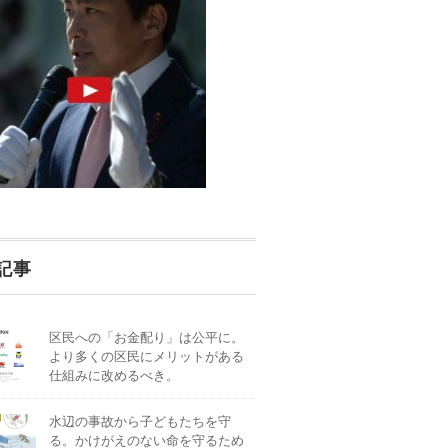
記事
区民への「お金配り」は公平に。
より多くの区民にメリットがある
仕組みに改めるべき。
水辺の事故から子どもたちを守
る。かけがえのない命を守るため