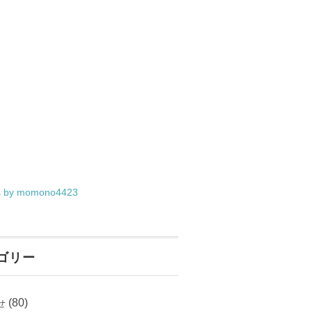
s by momono4423
ゴリー
(80)
せ