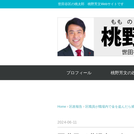
世田谷区の桃太郎 桃野芳文Webサイトです
プロフィール
桃野芳文の
Home
›
区政報告
›
区職員が職場内で金を盗んだら
2024-06-11