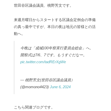
世田谷区議会議員、桃野芳文です。
来週月曜日からスタートする区議会定例会の準備
の真っ最中ですが、本日の夜は地元の皆様との活
動へ。
今晩は「成城100年祭実行委員会総会」へ。
開祭式は7/6、7です。もうすぐだなー。
pic.twitter.com/tadRErXgWe
— 桃野芳文(世田谷区議会議員）
(@momono4423)
June 6, 2024
こちら関連ブログです。