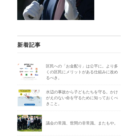
新着記事
区民への「お金配り」は公平に。より多
くの区民にメリットがある仕組みに改め
るべき。
水辺の事故から子どもたちを守る。かけ
がえのない命を守るために知っておくべ
きこと。
議会の常識、世間の非常識。またもや。