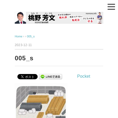
Home
› ›
005_s
2023-12-11
005_s
Pocket