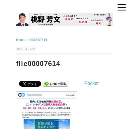
Home
› ›
file00007614
2023-10-23
file00007614
Pocket