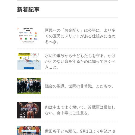
新着記事
区民への「お金配り」は公平に。より多
くの区民にメリットがある仕組みに改め
るべき。
水辺の事故から子どもたちを守る。かけ
がえのない命を守るために知っておくべ
きこと。
議会の常識、世間の非常識。またもや。
肉は中までよく焼いて。冷蔵庫は過信し
ない。食中毒にご注意を。
世田谷子ども駅伝。9月1日より申込スタ