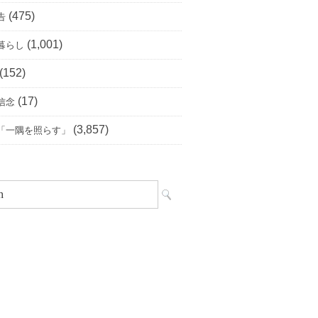
(475)
告
(1,001)
暮らし
(152)
(17)
信念
(3,857)
「一隅を照らす」