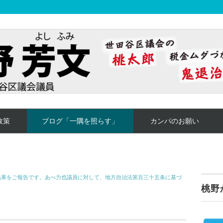
政策
ブログ「一隅を照らす」
カンパのお願い
結果をご報告です。あべ力也議員に対して、地方自治法第百三十五条に基づ
桃野