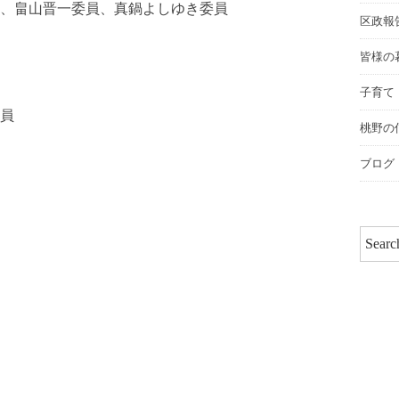
、畠山晋一委員、真鍋よしゆき委員
区政報
皆様の
子育て
員
桃野の
ブログ