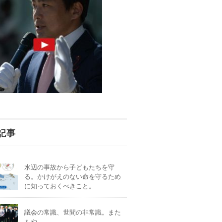
記事
水辺の事故から子どもたちを守
る。かけがえのない命を守るため
に知っておくべきこと。
議会の常識、世間の非常識。また
もや。