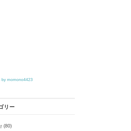
s by momono4423
ゴリー
(80)
せ