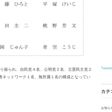
Tweet
り振られ、自民党４名、公明党２名、立憲民主党２
者ネットワーク１名、無所属１名の構成となってい
カテ
お知ら