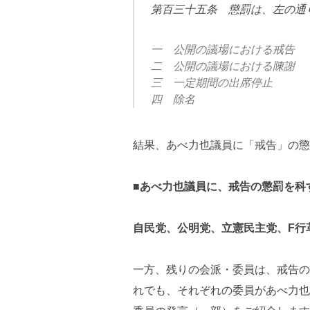
第百三十五条 懲罰は、左の通
一 公開の議場における戒告
二 公開の議場における陳謝
三 一定期間の出席停止
四 除名
結果、あべ力也議員に「戒告」の懲
■あべ力也議員に、戒告の懲罰を科
自民党、公明党、立憲民主党、F行
一方、残りの会派・委員は、戒告の
れでも、それぞれの委員があべ力也