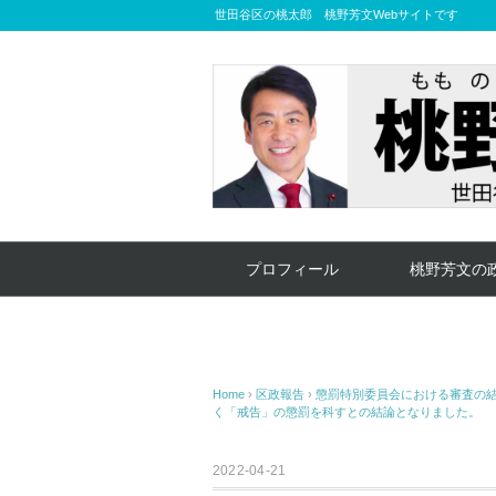
世田谷区の桃太郎 桃野芳文Webサイトです
プロフィール
桃野芳文の
Home
›
区政報告
›
懲罰特別委員会における審査の
く「戒告」の懲罰を科すとの結論となりました。
2022-04-21