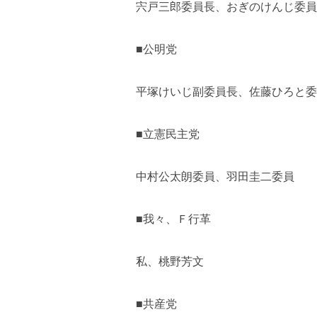
宍戸三郎委員長、おぎのけんじ委員
■公明党
平塚けいじ副委員長、佐藤ひろと委
■立憲民主党
中村公太朗委員、羽田圭二委員
■我々、Ｆ行革
私、桃野芳文
■共産党