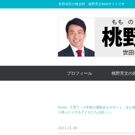
世田谷区の桃太郎 桃野芳文Webサイトです
プロフィール
桃野芳文の
Home
›
子育て
›
小学校の運動会をサポート。足が
り踊ったりする子どもたちは眩しい。
2021-11-06