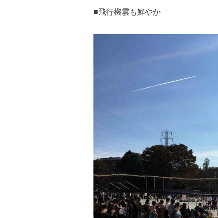
■飛行機雲も鮮やか