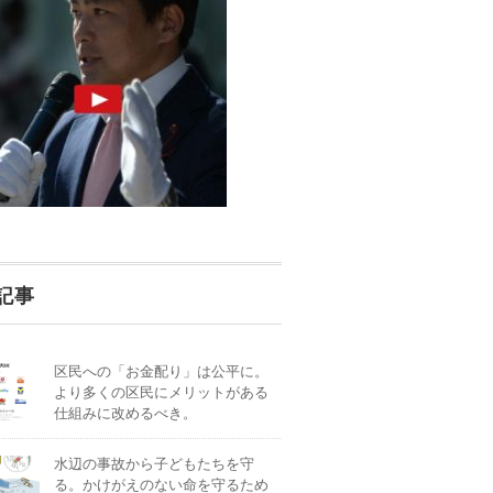
記事
区民への「お金配り」は公平に。
より多くの区民にメリットがある
仕組みに改めるべき。
水辺の事故から子どもたちを守
る。かけがえのない命を守るため