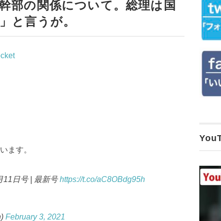
幹部の関係について。総理は国
」と言うが。
cket
Yo
います。
11日号 | 最新号
https://t.co/aC8OBdg95h
n)
February 3, 2021