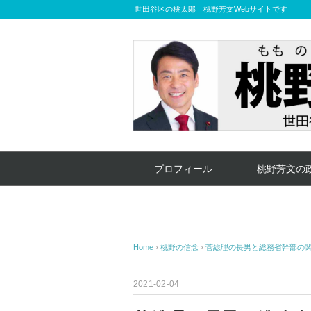
世田谷区の桃太郎 桃野芳文Webサイトです
プロフィール
桃野芳文の
Home
›
桃野の信念
›
菅総理の長男と総務省幹部の
2021-02-04