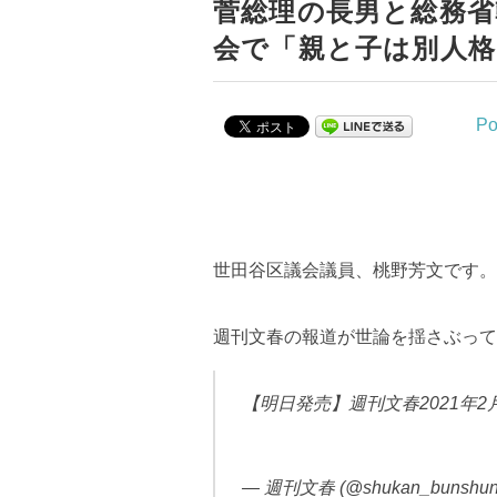
菅総理の長男と総務省
会で「親と子は別人格
Po
世田谷区議会議員、桃野芳文です。
週刊文春の報道が世論を揺さぶって
【明日発売】週刊文春2021年2月
— 週刊文春 (@shukan_bunshu