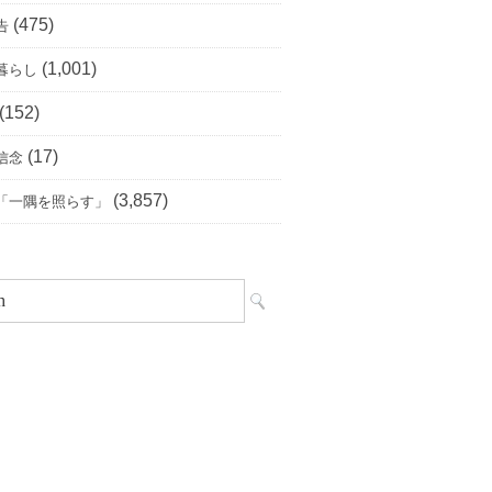
(475)
告
(1,001)
暮らし
(152)
(17)
信念
(3,857)
「一隅を照らす」