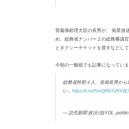
菅義偉総理大臣の長男が、 衛星放
め、総務省ナンバー２の総務審議官
とタクシーチケットを渡すなどして
今朝の一般紙でも記事になっていま
総務省幹部４人、首相長男から
い」
https://t.co/I5mQ88cGlK
#政
— 読売新聞 政治 (@YOL_politic