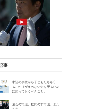
記事
水辺の事故から子どもたちを守
る。かけがえのない命を守るため
に知っておくべきこと。
議会の常識、世間の非常識。また
もや。