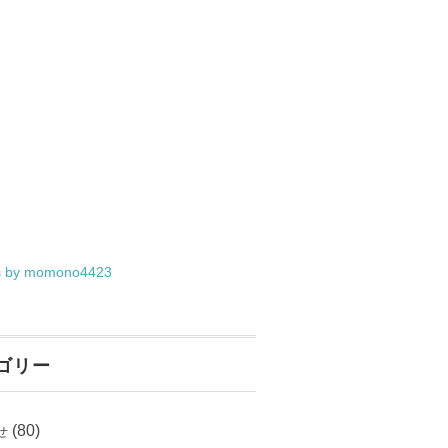
s by momono4423
ゴリー
(80)
せ