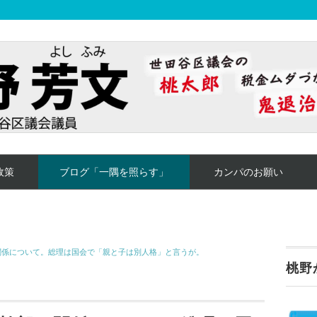
政策
ブログ「一隅を照らす」
カンパのお願い
関係について。総理は国会で「親と子は別人格」と言うが。
桃野