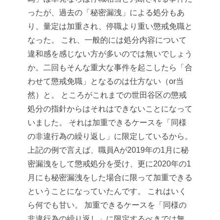
ったが、過去の「秘密漏洩」による処分もあ
り、量定は加重され、停職より重い懲戒免職と
なった。
これ、一般的には処分内容について
違和感を感じない方が多いのでは無いでしょう
か。二回もそんな重大な事件を起こしたら「合
わせて懲戒免職」となるのは仕方ない（or当
然）と。
ところがこれまでの世田谷区の懲戒
処分の指針からはそれはできないことになって
いました。
それは加重できるケースを「同様
の非違行為の繰り返し」に限定しているから。
上記の例で言えば、職員Aが2019年の1月に秘
密漏洩をして懲戒処分を受け、更に2020年の1
月にも秘密漏洩をした場合に限って加重できる
ということになっていたんです。
これはいく
ら何でも甘い。
加重できるケースを「同様の
非違行為の繰り返し」に限定するべきでは無