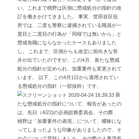
い。これまで桃野は区側に懲戒処分の指針の改
訂を働きかけてきました。
事実、世田谷区役
所では、二度も警察に逮捕されている職員が一
度目と二度目の行為が「同様では無いから」と
懲戒免職にならなかったケースもありました
し。
これまで、区側からも改定に前向きな答
弁が出ていたのですが、この4月、新たな懲戒
処分の指針が定められ、
加重要件も変更されて
います。
以下、この4月1日から適用されてい
る懲戒処分の指針（一部抜粋）です。
新
たな懲戒処分の指針について、報告があったの
は、先日（4/22)の企画総務委員会。その際、
桃野は「加重要件の表現」について、曖昧にな
ってしまったような印象がありましたので、そ
の点について質疑しました。その際の人事課長