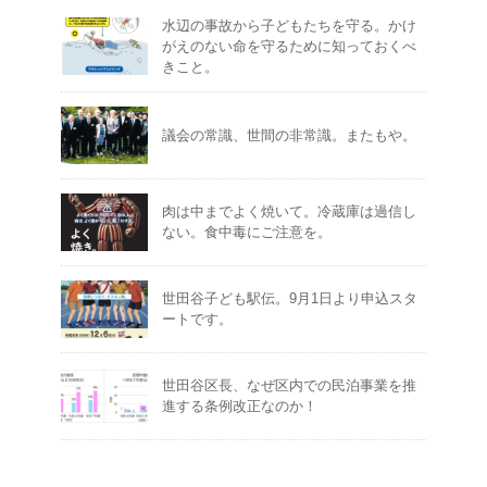
水辺の事故から子どもたちを守る。かけ
がえのない命を守るために知っておくべ
きこと。
議会の常識、世間の非常識。またもや。
肉は中までよく焼いて。冷蔵庫は過信し
ない。食中毒にご注意を。
世田谷子ども駅伝。9月1日より申込スタ
ートです。
世田谷区長、なぜ区内での民泊事業を推
進する条例改正なのか！