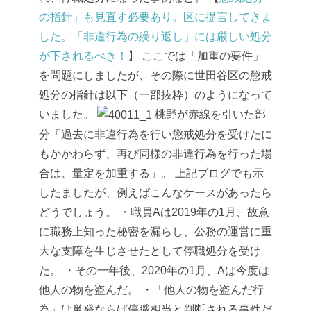
の指針」も見直す必要あり。区に提言してきま
した。「非違行為の繰り返し」には厳しい処分
が下されるべき！
】
ここでは「加重の要件」
を問題にしましたが、その際に
世田谷区の懲戒
処分の指針は以下（一部抜粋）のようになって
いました。
桃野が赤線を引いた部
分「過去に非違行為を行い懲戒処分を受けたに
もかかわらず、再び同様の非違行為を行った場
合は、量定を加重する」。
上記ブログでも示
したましたが、例えばこんなケースがあったら
どうでしょう。
・職員Aは2019年の1月、故意
に職務上知った秘密を漏らし、公務の運営に重
大な支障を生じさせたとして停職処分を受け
た。
・その一年後、2020年の1月、Aは今度は
他人の物を盗んだ。
・「他人の物を盗んだ行
為」は単発ならば停職相当と判断される事件だ