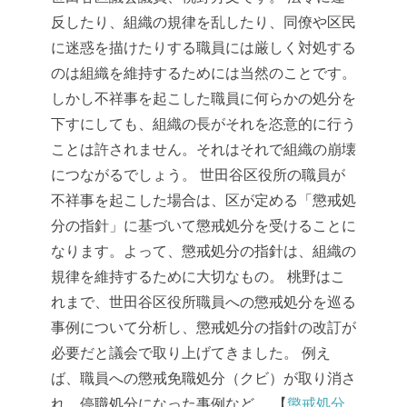
反したり、組織の規律を乱したり、同僚や区民
に迷惑を描けたりする職員には厳しく対処する
のは組織を維持するためには当然のことです。
しかし不祥事を起こした職員に何らかの処分を
下すにしても、組織の長がそれを恣意的に行う
ことは許されません。それはそれで組織の崩壊
につながるでしょう。
世田谷区役所の職員が
不祥事を起こした場合は、区が定める「懲戒処
分の指針」に基づいて懲戒処分を受けることに
なります。よって、懲戒処分の指針は、組織の
規律を維持するために大切なもの。
桃野はこ
れまで、世田谷区役所職員への懲戒処分を巡る
事例について分析し、懲戒処分の指針の改訂が
必要だと議会で取り上げてきました。
例え
ば、職員への懲戒免職処分（クビ）が取り消さ
れ、停職処分になった事例など。
【
懲戒処分