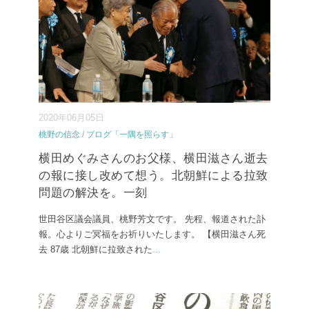
2020年06月05日
桃野の信念
/
ブログ「一隅を照らす」
横田めぐみさんのお父様、横田滋さん逝去
の報に接し改めて想う。北朝鮮による拉致
問題の解決を。一刻
世田谷区議会議員、桃野芳文です。 先程、報道された訃
報。心よりご冥福をお祈りいたします。 【横田滋さん死
去 87歳 北朝鮮に拉致された
...