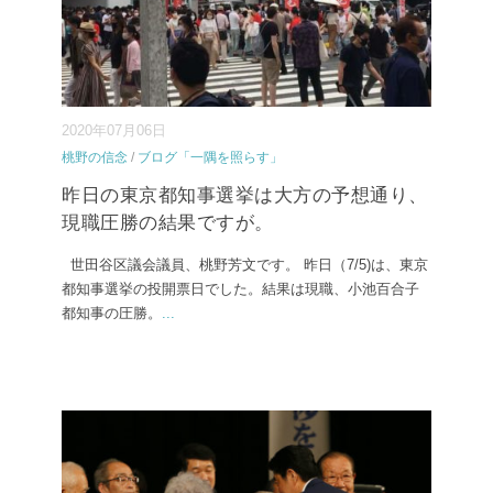
2020年07月06日
桃野の信念
/
ブログ「一隅を照らす」
昨日の東京都知事選挙は大方の予想通り、
現職圧勝の結果ですが。
世田谷区議会議員、桃野芳文です。 昨日（7/5)は、東京
都知事選挙の投開票日でした。結果は現職、小池百合子
都知事の圧勝。
...