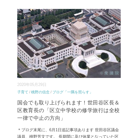
2020年05月29日
子育て
/
桃野の信念
/
ブログ「一隅を照らす」
国会でも取り上げられます！世田谷区長＆
区教育長の「区立中学校の修学旅行は全校
一律で中止の方向」
＊ブログ末尾に、6月1日追記事項あります 世田谷区議会
議員、桃野芳文です。 長期間に及び休業となっていた区