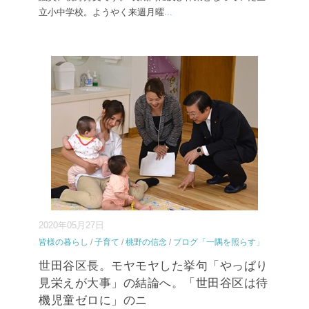
立小中学校。ようやく来週月曜
...
2020年05月27日
皆様の暮らし
/
子育て
/
桃野の信念
/
ブログ「一隅を照らす」
世田谷区長。モヤモヤした挙句「やっぱり
見栄えが大事」の結論へ。「世田谷区は待
機児童ゼロに」のニ