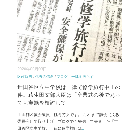
2020年06月03日
区政報告
/
桃野の信念
/
ブログ「一隅を照らす」
世田谷区立中学校は一律で修学旅行中止の
件。萩生田文部大臣は「卒業式の後であっ
ても実施を検討して
世田谷区議会議員、桃野芳文です。 これまで議会（文教
委員会）で取り上げ、ブログでも発信して来ました「世
田谷区立中学校、一律に修学旅行は
...