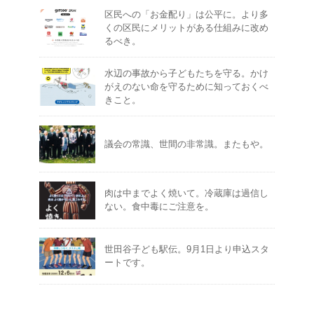
区民への「お金配り」は公平に。より多
くの区民にメリットがある仕組みに改め
るべき。
水辺の事故から子どもたちを守る。かけ
がえのない命を守るために知っておくべ
きこと。
議会の常識、世間の非常識。またもや。
肉は中までよく焼いて。冷蔵庫は過信し
ない。食中毒にご注意を。
世田谷子ども駅伝。9月1日より申込スタ
ートです。