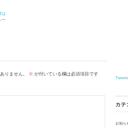
席は
ルー
ありません。
※
が付いている欄は必須項目です
Tweet
カテ
お知ら