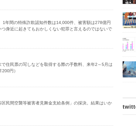
年）1年間の特殊詐欺認知件数は14,000件、被害額は278億円
いつ身近に起きてもおかしくない犯罪と言えるのではないで
末で住民票の写しなどを取得する際の手数料、来年2～5月は
常200円）
谷区民間空襲等被害者見舞金支給条例」の採決。結果はいか
twitt