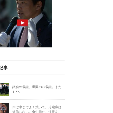
記事
議会の常識、世間の非常識。また
もや。
肉は中までよく焼いて。冷蔵庫は
過信しない。食中毒にご注意を。