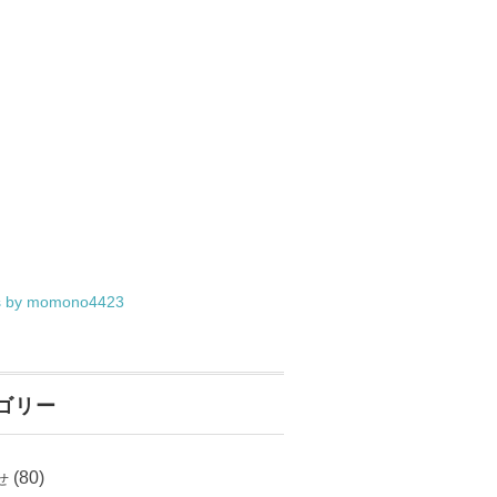
s by momono4423
ゴリー
(80)
せ