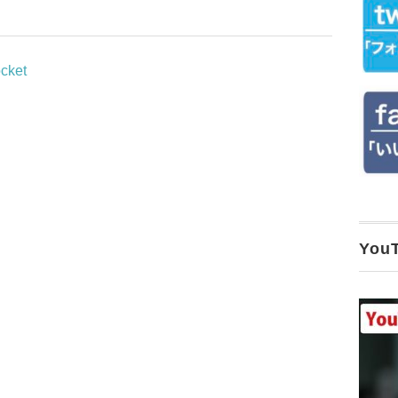
cket
Yo