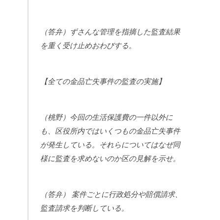
（答弁）ずさんな管理を指摘した監査結果
を重く受け止めおわびする。
【全ての金品亡失事件の監査の実施】
（桃野）今回の生活保護費の一件以外に
も、区役所内ではいくつもの金品亡失事件
が発生している。それらについてはなぜ同
様に監査を求めないのか区の見解を示せ。
（答弁） 案件ごとに行政処分や賠償請求、
監査請求を判断している。