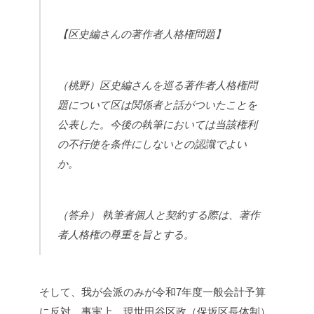
【区史編さんの著作者人格権問題】
（桃野）区史編さんを巡る著作者人格権問
題について区は関係者と話がついたことを
公表した。今後の執筆においては当該権利
の不行使を条件にしないとの認識でよい
か。
（答弁） 執筆者個人と契約する際は、著作
者人格権の尊重を旨とする。
そして、我が会派のみが令和7年度一般会計予算
に反対。事実上、現世田谷区政（保坂区長体制）