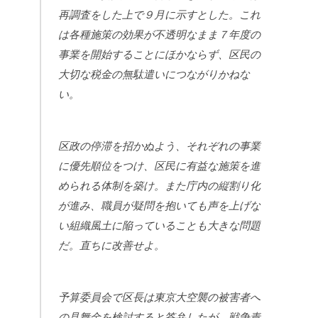
再調査をした上で９月に示すとした。これ
は各種施策の効果が不透明なまま７年度の
事業を開始することにほかならず、区民の
大切な税金の無駄遣いにつながりかねな
い。
区政の停滞を招かぬよう、それぞれの事業
に優先順位をつけ、区民に有益な施策を進
められる体制を築け。また庁内の縦割り化
が進み、職員が疑問を抱いても声を上げな
い組織風土に陥っていることも大きな問題
だ。直ちに改善せよ。
予算委員会で区長は東京大空襲の被害者へ
の見舞金を検討すると答弁したが、戦争責