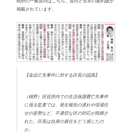
桃野の一般質問はこちら。質問と答弁の要約版が
掲載されています。
【金品亡失事件に対する区長の認識】
（桃野）区役所内での生活保護費亡失事件
に係る監査では、発生報告の遅れや現場任
せの姿勢など、不適切な区の対応が指摘さ
れた。区長は自身の責任をどう感じたの
か。