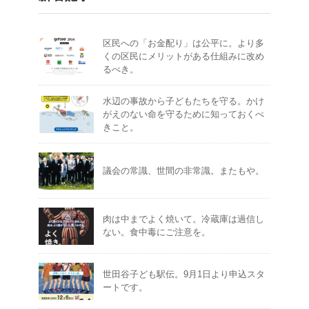
区民への「お金配り」は公平に。より多
くの区民にメリットがある仕組みに改め
るべき。
水辺の事故から子どもたちを守る。かけ
がえのない命を守るために知っておくべ
きこと。
議会の常識、世間の非常識。またもや。
肉は中までよく焼いて。冷蔵庫は過信し
ない。食中毒にご注意を。
世田谷子ども駅伝。9月1日より申込スタ
ートです。