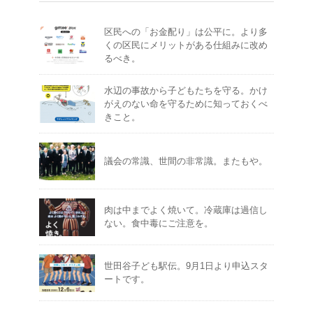
区民への「お金配り」は公平に。より多
くの区民にメリットがある仕組みに改め
るべき。
水辺の事故から子どもたちを守る。かけ
がえのない命を守るために知っておくべ
きこと。
議会の常識、世間の非常識。またもや。
肉は中までよく焼いて。冷蔵庫は過信し
ない。食中毒にご注意を。
世田谷子ども駅伝。9月1日より申込スタ
ートです。