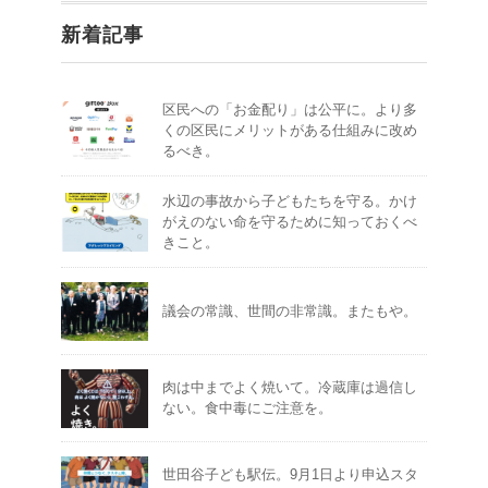
新着記事
区民への「お金配り」は公平に。より多
くの区民にメリットがある仕組みに改め
るべき。
水辺の事故から子どもたちを守る。かけ
がえのない命を守るために知っておくべ
きこと。
議会の常識、世間の非常識。またもや。
肉は中までよく焼いて。冷蔵庫は過信し
ない。食中毒にご注意を。
世田谷子ども駅伝。9月1日より申込スタ