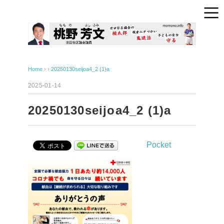
Home
› ›
20250130seijoa4_2 (1)a
2025-01-14
20250130seijoa4_2 (1)a
Pocket