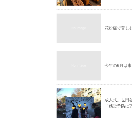
花粉症で苦し
今年の6月は
成人式。世田
「感染予防に