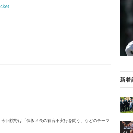
cket
新着
。今回桃野は「保坂区長の有言不実行を問う」などのテーマ
。