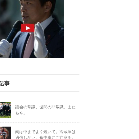
記事
議会の常識、世間の非常識。また
もや。
肉は中までよく焼いて。冷蔵庫は
過信しない。食中毒にご注意を。