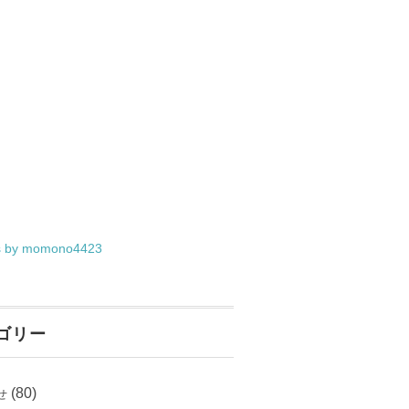
s by momono4423
ゴリー
(80)
せ