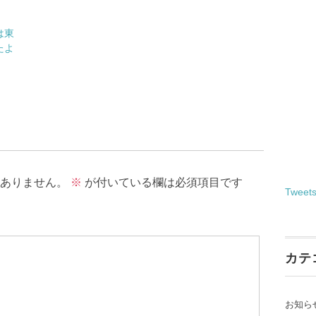
は東
たよ
ありません。
※
が付いている欄は必須項目です
Tweet
カテ
お知ら