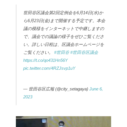
世田谷区議会第2回定例会を6月14日(水)か
ら6月23日(金)まで開催する予定です。本会
議の模様をインターネットで中継しますの
で、議会での議論の様子をぜひご覧くださ
い。詳しい日程は、区議会ホームページを
ご覧ください。
#世田谷
#世田谷区議会
https://t.co/qo431Hn56Y
pic.twitter.com/4RZJsvp1uY
— 世田谷区広報 (@city_setagaya)
June 6,
2023