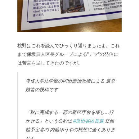
桃野はこれを読んでひっくり返りましたよ。これ
まで保坂展人区長グループによる”デマ”の発信に
は苦言を呈してきたのですが。
専修大学法学部の岡田憲治教授による
選挙
妨害の投稿です
「秋に完成する一部の新区庁舎を壊し…浮
かせる」という公約は
#世田谷区長選
立候
補予定者の
内藤ゆうやの構想に全くありま
せん。