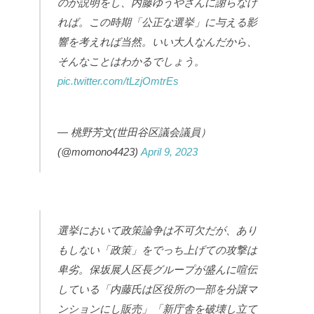
のか説明をし、内藤ゆうやさんに謝らなけ
れば。この時期「公正な選挙」に与える影
響を考えれば当然。いい大人なんだから、
そんなことはわかるでしょう。
pic.twitter.com/tLzjOmtrEs
— 桃野芳文(世田谷区議会議員）
(@momono4423)
April 9, 2023
選挙において政策論争は不可欠だが、あり
もしない「政策」をでっち上げての攻撃は
卑劣。保坂展人区長グループが盛んに喧伝
している「内藤氏は区役所の一部を分譲マ
ンションにし販売」「新庁舎を破壊し立て