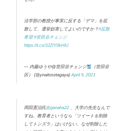
法学部の教授が事実に反する「デマ」を拡
散して、選挙妨害してよいのですか？
#拡散
希望
#世田谷チェンジ
https://t.co/3JZIY0kHiU
— 内藤ゆうや@世田谷チェンジ
（世田谷
区） (@ynaitosetagaya)
April 9, 2023
岡田憲治氏
@ganaha22
、大学の先生なんで
すね。教育者というなら「ツイートを削除
してトンズラ」はいけない。なぜ削除した