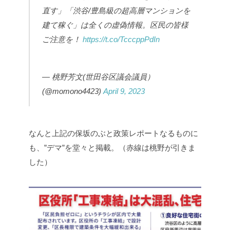
直す」「渋谷/豊島級の超高層マンションを
建て稼ぐ」は全くの虚偽情報。区民の皆様
ご注意を！
https://t.co/TcccppPdIn
— 桃野芳文(世田谷区議会議員）
(@momono4423)
April 9, 2023
なんと上記の保坂のぶと政策レポートなるものに
も、”デマ”を堂々と掲載。（赤線は桃野が引きま
した）