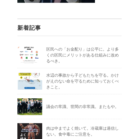
新着記事
区民への「お金配り」は公平に。より多
くの区民にメリットがある仕組みに改め
るべき。
水辺の事故から子どもたちを守る。かけ
がえのない命を守るために知っておくべ
きこと。
議会の常識、世間の非常識。またもや。
肉は中までよく焼いて。冷蔵庫は過信し
ない。食中毒にご注意を。