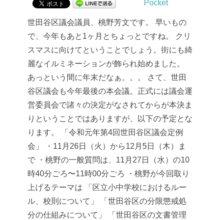
Pocket
世田谷区議会議員、桃野芳文です。
早いもの
で、今年もあと1ヶ月とちょっとですね。
クリ
スマスに向けてということでしょう。街にも綺
麗なイルミネーションが飾られ始めました。
あっという間に年末だなぁ。。。
さて、世田
谷区議会も今年最後の本会議。正式には議会運
営委員会で諸々の決定がなされてからが本決ま
りということではありますが、以下の予定とな
ります。
「令和元年第4回世田谷区議会定例
会」
・11月26日（火）から12月5日（木）ま
で
・桃野の一般質問は、11月27日（水）の10
時40分ごろ〜11時00分ごろ
・桃野が今回取り
上げるテーマは
「区立小中学校におけるルー
ル、校則について」
「世田谷区の分限懲戒処
分の仕組みについて」
「世田谷区の文書管理