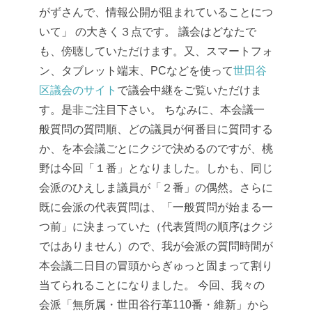
がずさんで、情報公開が阻まれていることにつ
いて」
の大きく３点です。
議会はどなたで
も、傍聴していただけます。又、スマートフォ
ン、タブレット端末、PCなどを使って
世田谷
区議会のサイト
で議会中継をご覧いただけま
す。是非ご注目下さい。
ちなみに、本会議一
般質問の質問順、どの議員が何番目に質問する
か、を本会議ごとにクジで決めるのですが、桃
野は今回「１番」となりました。しかも、同じ
会派のひえしま議員が「２番」の偶然。さらに
既に会派の代表質問は、「一般質問が始まる一
つ前」に決まっていた（代表質問の順序はクジ
ではありません）ので、我が会派の質問時間が
本会議二日目の冒頭からぎゅっと固まって割り
当てられることになりました。
今回、我々の
会派「無所属・世田谷行革110番・維新」から