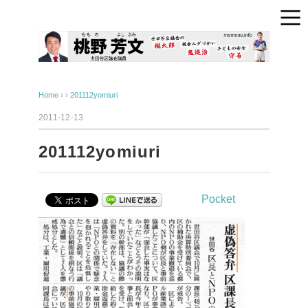
Home
› ›
201112yomiuri
2011-12-13
201112yomiuri
Pocket