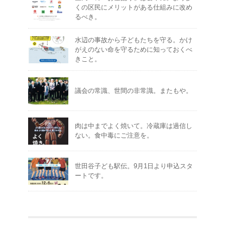
くの区民にメリットがある仕組みに改め
るべき。
水辺の事故から子どもたちを守る。かけ
がえのない命を守るために知っておくべ
きこと。
議会の常識、世間の非常識。またもや。
肉は中までよく焼いて。冷蔵庫は過信し
ない。食中毒にご注意を。
世田谷子ども駅伝。9月1日より申込スタ
ートです。