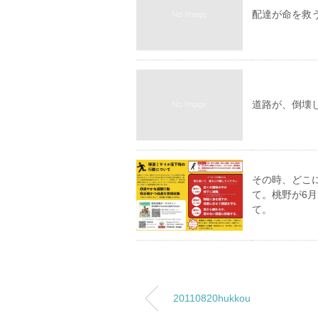
配達が命を救
道路が、倒壊
その時、どこに
て。桃野が6
て。
20110820hukkou