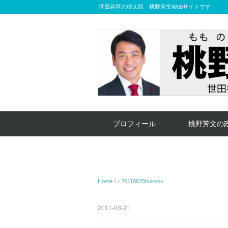
世田谷区の桃太郎 桃野芳文Webサイトです
プロフィール
桃野芳文の
Home
› ›
20110820hukkou
2011-08-21