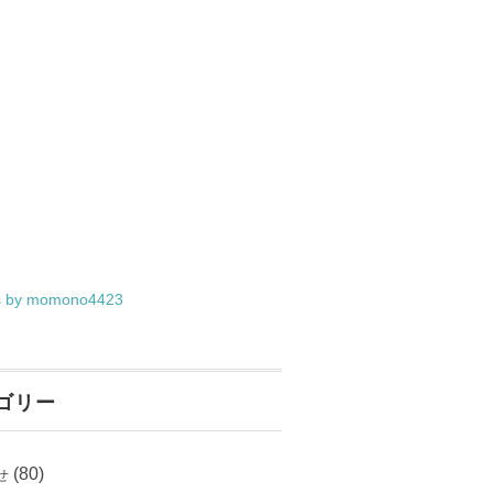
s by momono4423
ゴリー
(80)
せ