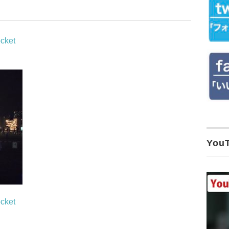
cket
Yo
cket