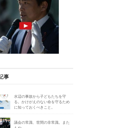
記事
水辺の事故から子どもたちを守
る。かけがえのない命を守るため
に知っておくべきこと。
議会の常識、世間の非常識。また
もや。