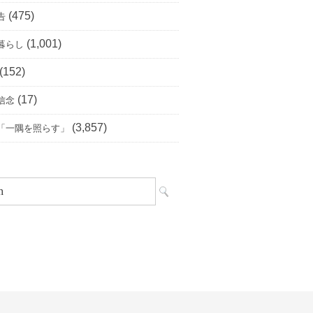
(475)
告
(1,001)
暮らし
(152)
(17)
信念
(3,857)
「一隅を照らす」