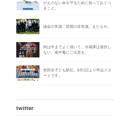
がえのない命を守るために知っておくべ
きこと。
議会の常識、世間の非常識。またもや。
肉は中までよく焼いて。冷蔵庫は過信し
ない。食中毒にご注意を。
世田谷子ども駅伝。9月1日より申込スタ
ートです。
twitter