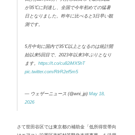
が35℃に到達し、全国で今年初めての猛暑
日となりました。昨年に比べると3日早い観
測です。
5月中旬に国内で35℃以上となるのは統計開
始以来5回目で、2023年以来3年ぶりとなり
ます。
https://t.co/cu82iMX5hT
pic.twitter.com/RlrR2ef5m5
— ウェザーニュース (@wni_jp)
May 18,
2026
さて世田谷区では東京都の補助金「低所得世帯向