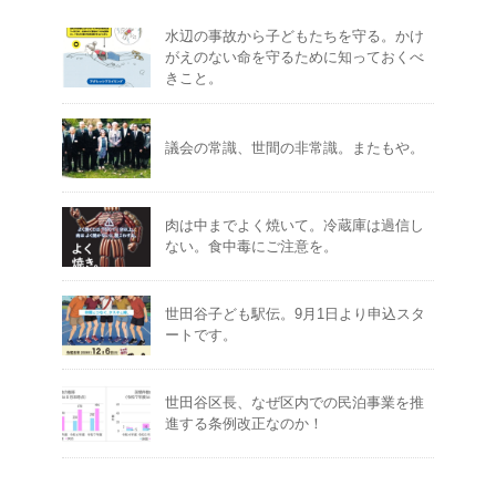
水辺の事故から子どもたちを守る。かけ
がえのない命を守るために知っておくべ
きこと。
議会の常識、世間の非常識。またもや。
肉は中までよく焼いて。冷蔵庫は過信し
ない。食中毒にご注意を。
世田谷子ども駅伝。9月1日より申込スタ
ートです。
世田谷区長、なぜ区内での民泊事業を推
進する条例改正なのか！