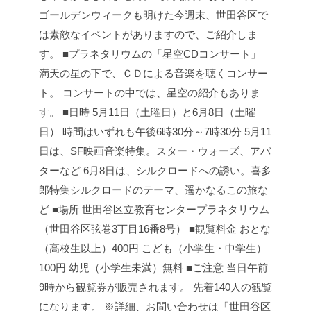
ゴールデンウィークも明けた今週末、世田谷区で
は素敵なイベントがありますので、ご紹介しま
す。
■プラネタリウムの「星空CDコンサート」
満天の星の下で、ＣＤによる音楽を聴くコンサー
ト。
コンサートの中では、星空の紹介もありま
す。
■日時
5月11日（土曜日）と6月8日（土曜
日）
時間はいずれも午後6時30分～7時30分
5月11
日は、SF映画音楽特集。スター・ウォーズ、アバ
ターなど
6月8日は、シルクロードへの誘い。喜多
郎特集シルクロードのテーマ、遥かなるこの旅な
ど
■場所
世田谷区立教育センタープラネタリウム
（世田谷区弦巻3丁目16番8号）
■観覧料金
おとな
（高校生以上）400円
こども（小学生・中学生）
100円
幼児（小学生未満）無料
■ご注意
当日午前
9時から観覧券が販売されます。
先着140人の観覧
になります。
※詳細、お問い合わせは「世田谷区