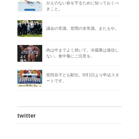
がえのない命を守るために知っておくべ
きこと。
議会の常識、世間の非常識。またもや。
肉は中までよく焼いて。冷蔵庫は過信し
ない。食中毒にご注意を。
世田谷子ども駅伝。9月1日より申込スタ
ートです。
twitter