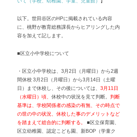
いて（学校、幼稚園、学童、児童館）
】
以下。世田谷区のHPに掲載されている内容
に、桃野が教育総務課長からヒアリングした内
容を加えて記します。
■区立小中学校について
・区立小中学校は、3月2日（月曜日）から2週
間休校
3月2日（月曜日）から3月14日（土曜
日）まで休校し、その後については、
3月11日
（水曜日）頃、
休校中の状況を見て判断。
判断
基準は、学校関係者の感染の有無、その時点で
の世の中の状況、休校した事のデメリットなど
を踏まえて総合的に判断する。
■区立保育園、
区立幼稚園、認定こども園、新BOP（学童ク