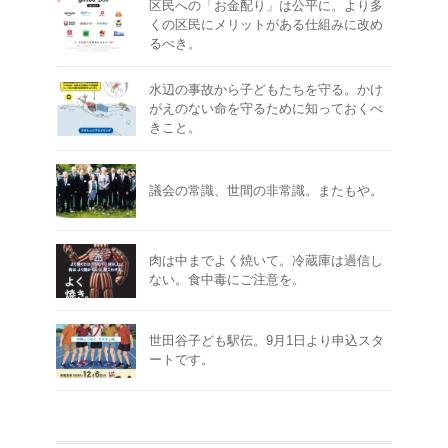
区民への「お金配り」は公平に。より多
くの区民にメリットがある仕組みに改め
るべき。
水辺の事故から子どもたちを守る。かけ
がえのない命を守るために知っておくべ
きこと。
議会の常識、世間の非常識。またもや。
肉は中までよく焼いて。冷蔵庫は過信し
ない。食中毒にご注意を。
世田谷子ども駅伝。9月1日より申込スタ
ートです。