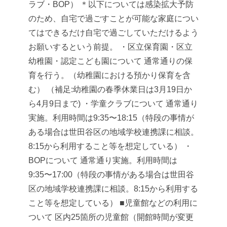
ラブ・BOP）
＊以下については感染拡大予防
のため、自宅で過ごすことが可能な家庭につい
てはできるだけ自宅で過ごしていただけるよう
お願いするという前提。
・区立保育園・区立
幼稚園・認定こども園について
通常通りの保
育を行う。（幼稚園における預かり保育を含
む）
（補足:幼稚園の春季休業日は3月19日か
ら4月9日まで)
・学童クラブについて
通常通り
実施。利用時間は9:35〜18:15（特段の事情が
ある場合は世田谷区の地域学校連携課に相談。
8:15から利用すること等を想定している）
・
BOPについて
通常通り実施。利用時間は
9:35〜17:00（特段の事情がある場合は世田谷
区の地域学校連携課に相談。8:15から利用する
こと等を想定している）
■児童館などの利用に
ついて
区内25箇所の児童館（開館時間が変更