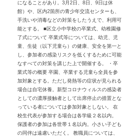
になることがあり。3月2日、8日、9日は休
館）や、区内2箇所の青少年交流センターも、
手洗いや消毒などの対策をしたうえで、利用可
能とする。
■区立小中学校の卒業式、幼稚園修
了式について
卒業式等については、幼児、児
童、生徒（以下児童ら）の健康、安全を第一と
し、参加者の感染リスクを低くするために可能
なすべての対策を講じた上で開催する。
・卒
業式等の概要
卒園、卒業する児童ら全員を参
加対象とする。ただし発熱等の症状が見られる
場合は自宅休養。新型コロナウィルスの感染者
としての濃厚接触者として出席停止の措置とな
っている者については参加対象としない。
在
校生代表が参加する場合は各学級２名以内。
保護者の参加は各世帯１名以内。小さい子ども
の同伴は遠慮いただく。
教職員については、