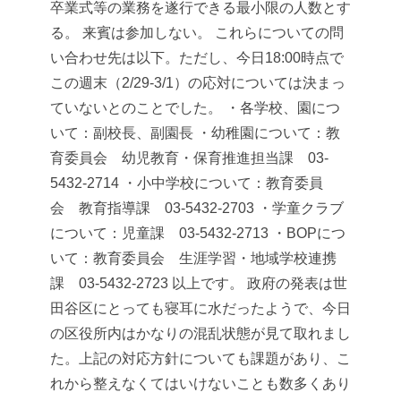
卒業式等の業務を遂行できる最小限の人数とす
る。
来賓は参加しない。
これらについての問
い合わせ先は以下。ただし、今日18:00時点で
この週末（2/29-3/1）の応対については決まっ
ていないとのことでした。
・各学校、園につ
いて：副校長、副園長
・幼稚園について：教
育委員会 幼児教育・保育推進担当課 03-
5432-2714
・小中学校について：教育委員
会 教育指導課 03-5432-2703
・学童クラブ
について：児童課 03-5432-2713
・BOPにつ
いて：教育委員会 生涯学習・地域学校連携
課 03-5432-2723
以上です。
政府の発表は世
田谷区にとっても寝耳に水だったようで、今日
の区役所内はかなりの混乱状態が見て取れまし
た。上記の対応方針についても課題があり、こ
れから整えなくてはいけないことも数多くあり