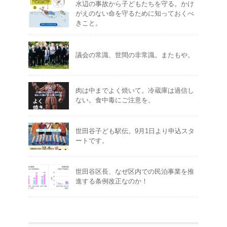
水辺の事故から子どもたちを守る。かけ
がえのない命を守るために知っておくべ
きこと。
議会の常識、世間の非常識。またもや。
肉は中までよく焼いて。冷蔵庫は過信し
ない。食中毒にご注意を。
世田谷子ども駅伝。9月1日より申込スタ
ートです。
世田谷区長、なぜ区内での民泊事業を推
進する条例改正なのか！